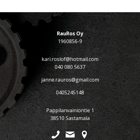
RauRos Oy
1960856-9
kari.roslof@hotmail.com
040 080 5637
janne.rauros@gmail.com
0405245148
Pappilanvainiontie 1
38510 Sastamala