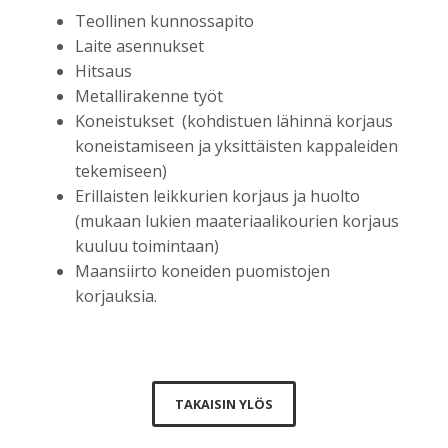
Teollinen kunnossapito
Laite asennukset
Hitsaus
Metallirakenne työt
Koneistukset (kohdistuen lähinnä korjaus
koneistamiseen ja yksittäisten kappaleiden
tekemiseen)
Erillaisten leikkurien korjaus ja huolto
(mukaan lukien maateriaalikourien korjaus
kuuluu toimintaan)
Maansiirto koneiden puomistojen
korjauksia.
TAKAISIN YLÖS